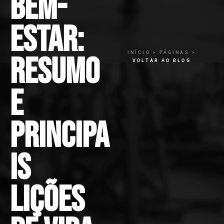
bem-
estar:
INÍCIO > PÁGINAS >
Resumo
VOLTAR AO BLOG
e
principa
is
lições