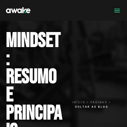
Mindset
:
resumo
e
INÍCIO > PÁGINAS >
principa
VOLTAR AO BLOG