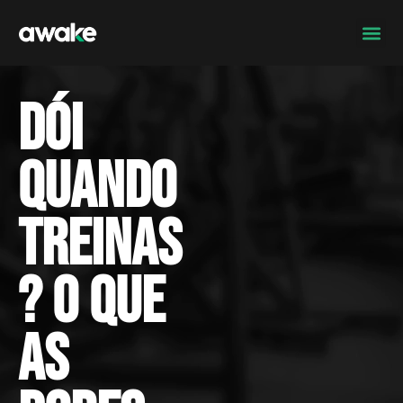
Dói
quando
treinas
? O que
as