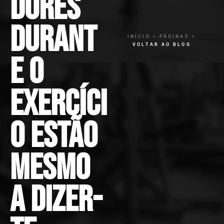
dores
durant
INÍCIO > PÁGINAS >
VOLTAR AO BLOG
e o
exercíci
o estão
mesmo
a dizer-