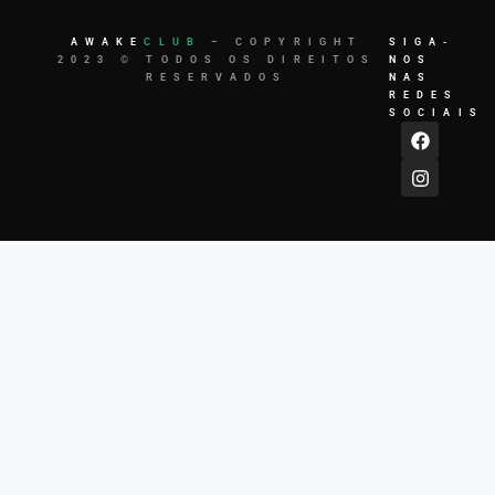
AWAKE
CLUB
– COPYRIGHT
SIGA-
2023 © TODOS OS DIREITOS
NOS
RESERVADOS
NAS
REDES
SOCIAIS