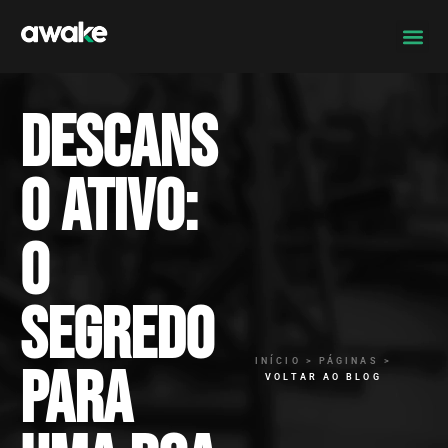
Descans
o ativo:
o
segredo
INÍCIO > PÁGINAS >
para
VOLTAR AO BLOG