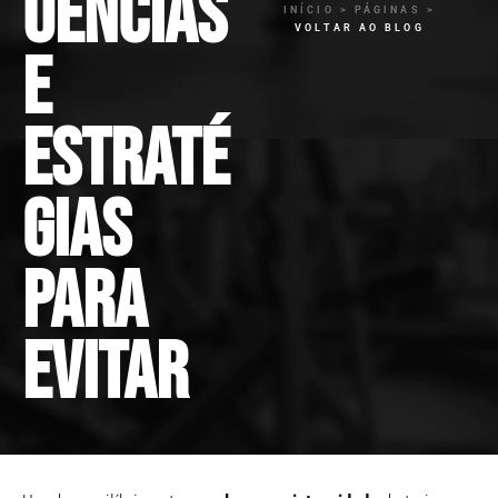
uências
INÍCIO > PÁGINAS >
VOLTAR AO BLOG
e
estraté
gias
para
evitar