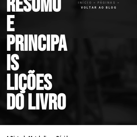
resumo
INÍCIO > PÁGINAS >
VOLTAR AO BLOG
e
principa
is
lições
do livro