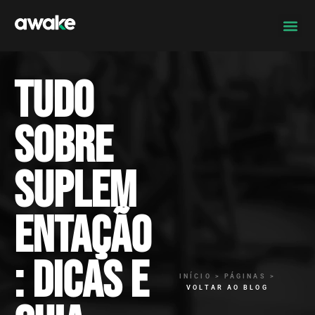
Tudo
sobre
suplem
entação
: dicas e
INÍCIO > PÁGINAS >
VOLTAR AO BLOG