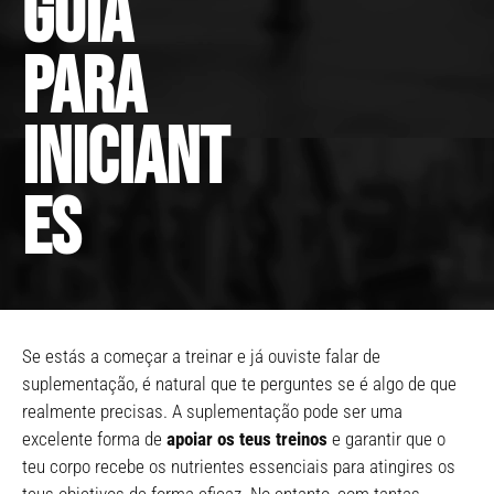
guia
para
iniciant
es
Se estás a começar a treinar e já ouviste falar de
suplementação, é natural que te perguntes se é algo de que
realmente precisas. A suplementação pode ser uma
excelente forma de
apoiar os teus treinos
e garantir que o
teu corpo recebe os nutrientes essenciais para atingires os