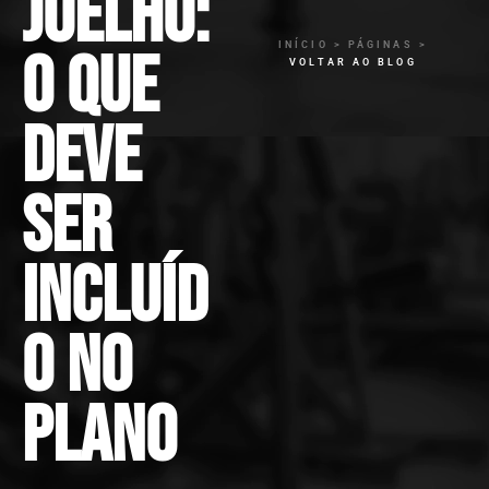
joelho:
INÍCIO > PÁGINAS >
o que
VOLTAR AO BLOG
deve
ser
incluíd
o no
plano