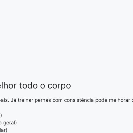
elhor todo o corpo
globais. Já treinar pernas com consistência pode melhor
)
 geral)
lar)