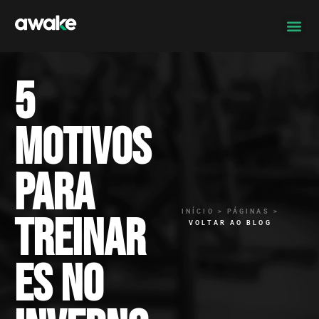
5
motivos
para
INÍCIO > PÁGINAS >
treinar
VOLTAR AO BLOG
es no