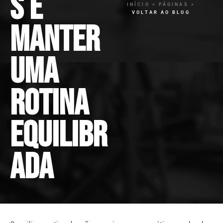
s e
INÍCIO > PÁGINAS >
VOLTAR AO BLOG
manter
uma
rotina
equilibr
ada