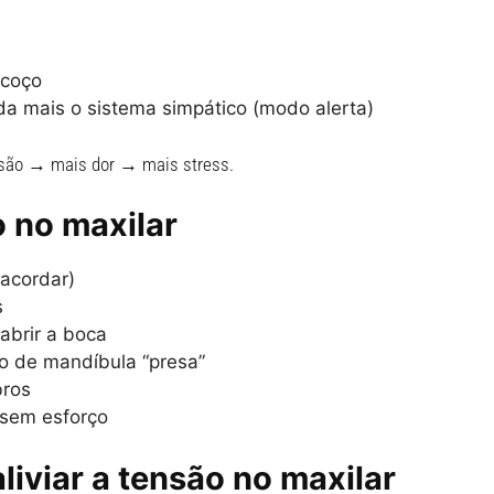
scoço
nda mais o sistema simpático (modo alerta)
ensão → mais dor → mais stress.
 no maxilar
acordar)
s
abrir a boca
o de mandíbula “presa”
bros
sem esforço
liviar a tensão no maxilar