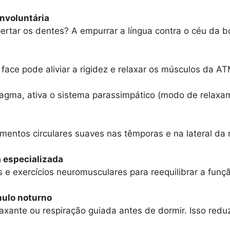
involuntária
pertar os dentes? A empurrar a língua contra o céu da b
ace pode aliviar a rigidez e relaxar os músculos da AT
afragma, ativa o sistema parassimpático (modo de relaxa
entos circulares suaves nas têmporas e na lateral da 
a especializada
e exercícios neuromusculares para reequilibrar a funç
mulo noturno
elaxante ou respiração guiada antes de dormir. Isso red