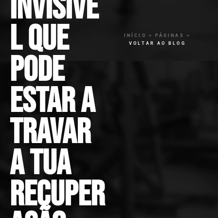
invisíve
l que
INÍCIO > PÁGINAS >
VOLTAR AO BLOG
pode
estar a
travar
a tua
recuper