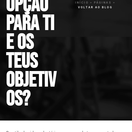
opção
INÍCIO > PÁGINAS >
VOLTAR AO BLOG
para ti
e os
teus
objetiv
os?