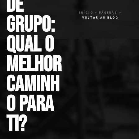
de
INÍCIO > PÁGINAS >
grupo:
VOLTAR AO BLOG
qual o
melhor
caminh
o para
ti?