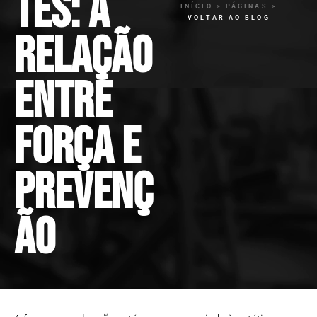
tes: a
INÍCIO > PÁGINAS >
VOLTAR AO BLOG
relação
entre
força e
prevenç
ão