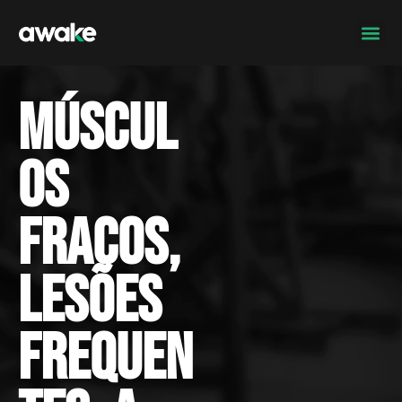
Múscul
os
fracos,
lesões
frequen