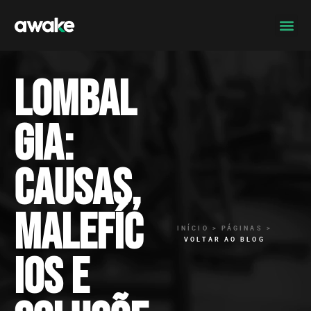
Lombal
gia:
Causas,
malefíc
INÍCIO > PÁGINAS >
VOLTAR AO BLOG
ios e