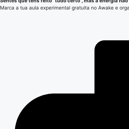
Sentes que tens feito “tudo certo”, mas a energia nã
Marca a tua aula experimental gratuita no Awake e org