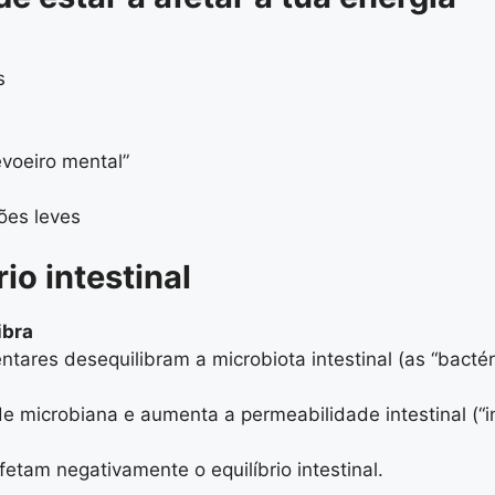
s
voeiro mental”
ões leves
io intestinal
ibra
entares desequilibram a microbiota intestinal (as “bactér
ade microbiana e aumenta a permeabilidade intestinal (“i
afetam negativamente o equilíbrio intestinal.