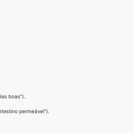
ias boas”).
ntestino permeável”).