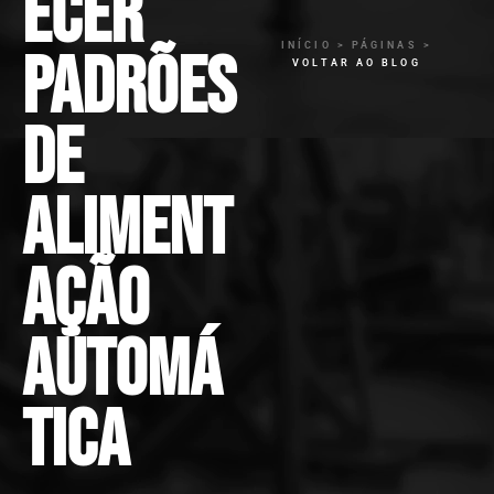
ecer
INÍCIO > PÁGINAS >
padrões
VOLTAR AO BLOG
de
aliment
ação
automá
tica