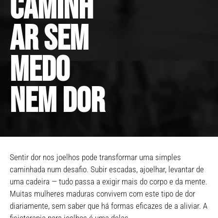
caminh
ar sem
medo
nem dor
Sentir dor nos joelhos pode transformar uma simples
caminhada num desafio. Subir escadas, ajoelhar, levantar de
uma cadeira — tudo passa a exigir mais do corpo e da mente.
Muitas mulheres maduras convivem com este tipo de dor
diariamente, sem saber que há formas eficazes de a aliviar. A