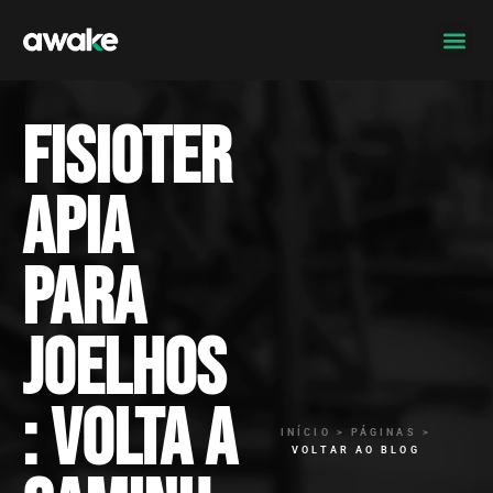
Fisioter
apia
para
joelhos
: volta a
INÍCIO > PÁGINAS >
VOLTAR AO BLOG