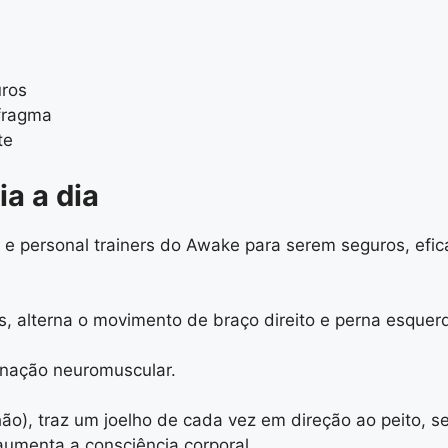
uros
afragma
te
ia a dia
s e personal trainers do Awake para serem seguros, efic
, alterna o movimento de braço direito e perna esquer
enação neuromuscular.
o), traz um joelho de cada vez em direção ao peito, se
 aumenta a consciência corporal.