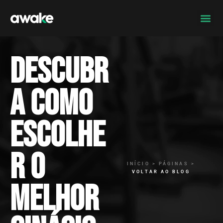
Descubr
a como
escolhe
r o
INÍCIO > PÁGINAS >
VOLTAR AO BLOG
melhor