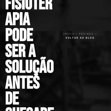
fisioter
apia
pode
INÍCIO > PÁGINAS >
VOLTAR AO BLOG
ser a
solução
antes
de