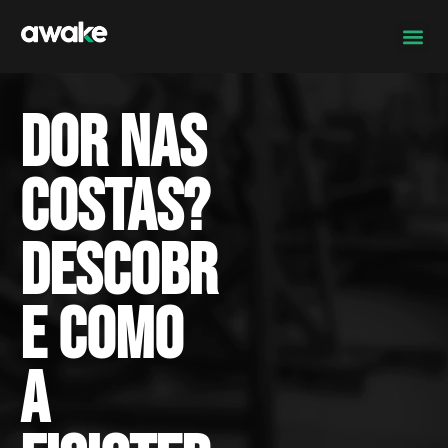
Dor nas
costas?
Descobr
e como
a