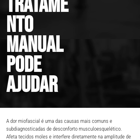
tratame
nto
manual
pode
ajudar
A dor miofascial é uma das causas mais comuns e
subdiagnosticadas de desconforto musculoesquelético.
Afeta tecidos moles e interfere diretamente na amplitude de