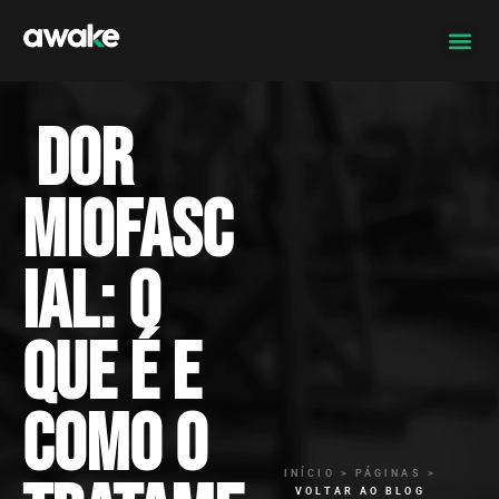
Dor
miofasc
ial: o
que é e
como o
INÍCIO > PÁGINAS >
VOLTAR AO BLOG