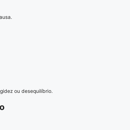
causa.
idez ou desequilíbrio.
io