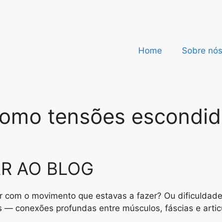
Home
Sobre nó
como tensões escondi
R AO BLOG
ver com o movimento que estavas a fazer? Ou dificulda
s — conexões profundas entre músculos, fáscias e arti