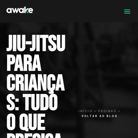
Jiu-Jitsu
para
criança
s: tudo
INÍCIO > PÁGINAS >
o que
VOLTAR AO BLOG