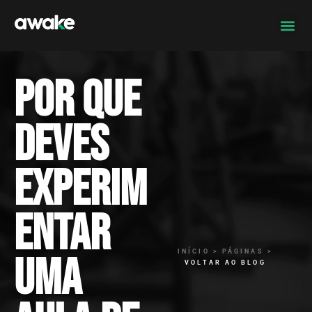
Por que
deves
experim
entar
INÍCIO > PÁGINAS >
uma
VOLTAR AO BLOG