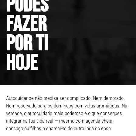
podes
fazer
por ti
hoje
Autocuidar-se não precisa ser complicado. Nem demorado.
Nem reservado para os domingos com velas aromáticas. Na
verdade, o autocuidado mais poderoso é o que consegues
integrar na tua vida real — mesmo com agenda cheia,
cansaço ou filhos a chamar-te do outro lado da casa.