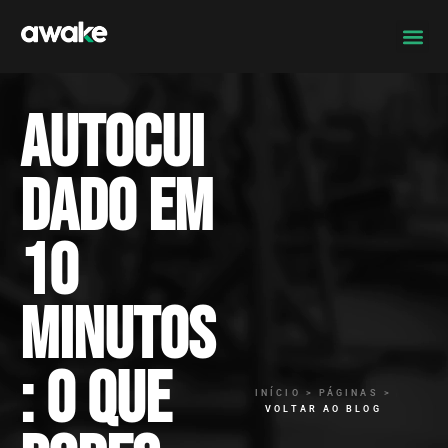
Autocui
dado em
10
minutos
: o que
INÍCIO > PÁGINAS >
VOLTAR AO BLOG