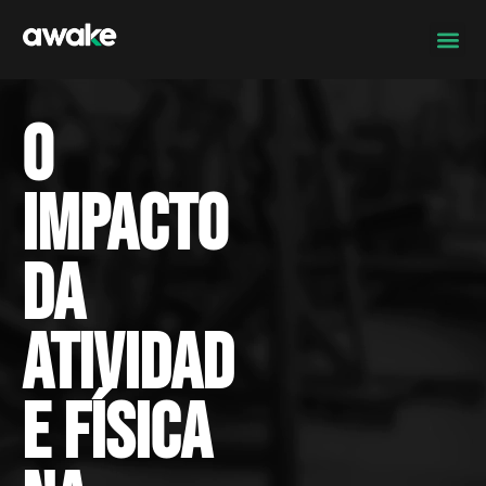
O
impacto
da
atividad
e física