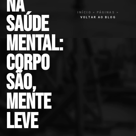
na
INÍCIO > PÁGINAS >
saúde
VOLTAR AO BLOG
mental:
corpo
são,
mente
leve