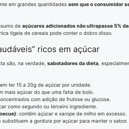
ente em grandes quantidades
sem que o consumidor s
onsumo de
açúcares adicionados não ultrapasse 5% da i
ica tigela de cereais pode conter o dobro disso.
saudáveis” ricos em açúcar
sta são, na verdade,
sabotadores da dieta
, especialme
em ter 15 a 20g de açúcar por unidade.
m mais açúcar do que uma fatia de bolo.
concentrados com adição de frutose ou glucose.
car como segundo ou terceiro ingrediente.
rbecue)
: contêm açúcar e xarope de milho em excesso.
s substituem a gordura por açúcar para manter o sabor.