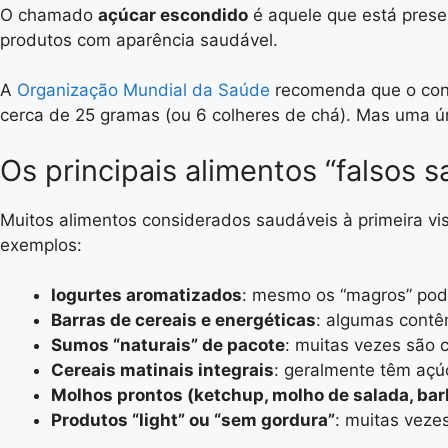
O chamado
açúcar escondido
é aquele que está pres
produtos com aparência saudável.
A
Organização Mundial da Saúde
recomenda que o c
cerca de 25 gramas (ou 6 colheres de chá). Mas uma ún
Os principais alimentos “falsos 
Muitos alimentos considerados saudáveis à primeira vi
exemplos:
Iogurtes aromatizados
: mesmo os “magros” pod
Barras de cereais e energéticas
: algumas contê
Sumos “naturais” de pacote
: muitas vezes são 
Cereais matinais integrais
: geralmente têm açú
Molhos prontos (ketchup, molho de salada, ba
Produtos “light” ou “sem gordura”
: muitas veze