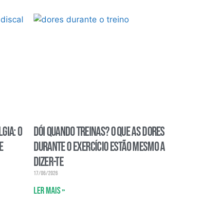
gia: o
Dói quando treinas? O que as dores
e
durante o exercício estão mesmo a
dizer-te
17/06/2026
Ler mais »