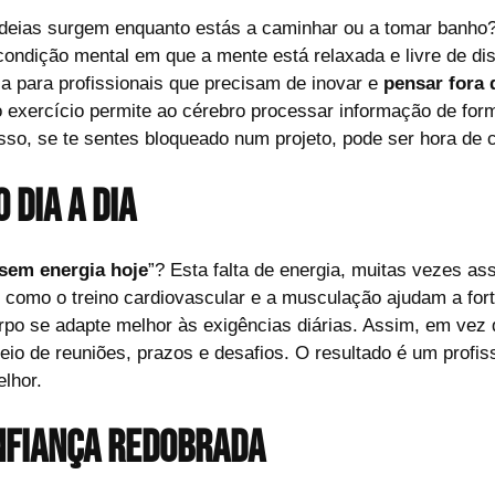
ideias surgem enquanto estás a caminhar ou a tomar banho? 
condição mental em que a mente está relaxada e livre de di
cia para profissionais que precisam de inovar e
pensar fora 
o exercício permite ao cérebro processar informação de form
o, se te sentes bloqueado num projeto, pode ser hora de cal
 dia a dia
sem energia hoje
”? Esta falta de energia, muitas vezes as
s como o treino cardiovascular e a musculação ajudam a for
po se adapte melhor às exigências diárias. Assim, em vez d
eio de reuniões, prazos e desafios. O resultado é um profis
lhor.
onfiança redobrada