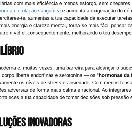
 diárias com mais eficiência e menos esforço, sem chegares
hora a circulação sanguínea
e aumenta a oxigenação do cér
exercitares-te, aumentas a tua capacidade de executar tarefa
is energia e clareza mental, torna-se mais fácil pensar es
 outro nível e, consequentemente, melhorando o teu desempen
ilíbrio
moderna e, muitas vezes, uma barreira para alcançar o suc
 corpo liberta endorfinas e serotonina — os “
hormonas da f
ativamente os níveis de stress e ansiedade. Com menos tens
es adversas de forma mais calma e racional. Ao integrares o
rtaleces a tua capacidade de tomar decisões sob pressão e 
soluções inovadoras