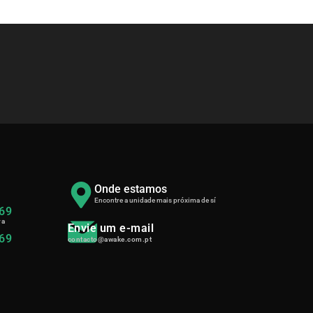
Onde estamos
Encontre a unidade mais próxima de sí
069
ra
Envie um e-mail
069
contacto@awake.com.pt