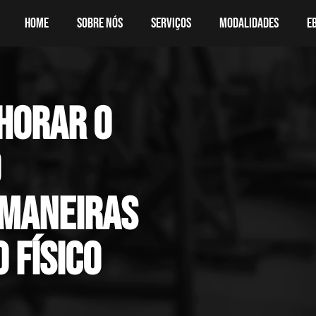
Home
Sobre nós
Serviços
Modalidades
E
horar o
o
 maneiras
 físico