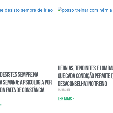
Hérnias, tendinites e lombal
 desistes sempre na
que cada condição permite (
a semana: a psicologia por
desaconselha) no treino
da falta de constância
24/06/2026
Ler mais »
»