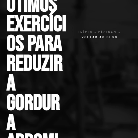
ótimos
exercíci
INÍCIO > PÁGINAS >
os para
VOLTAR AO BLOG
reduzir
a
gordur
a