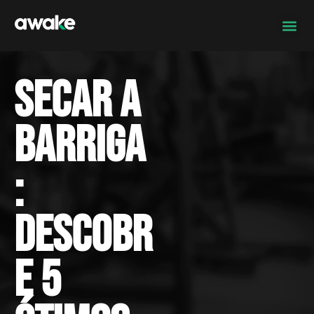
Secar a
barriga
:
descobr
e 5